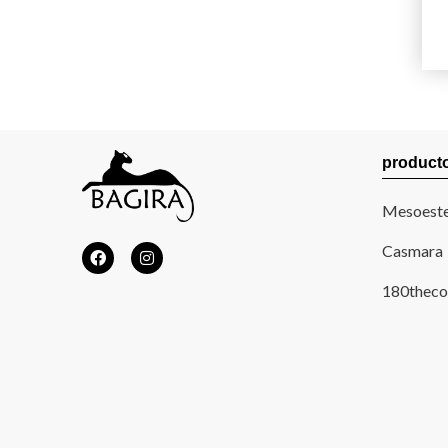
product
Mesoeste
Casmara
180theco