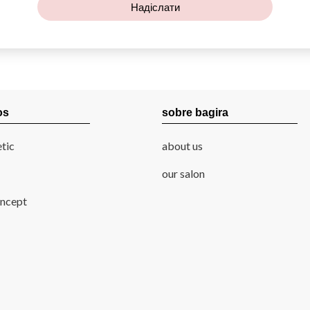
Надіслати
os
sobre bagira
tic
about us
our salon
ncept