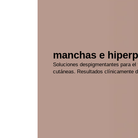
manchas e hiper
Soluciones despigmentantes para el
cutáneas. Resultados clínicamente 