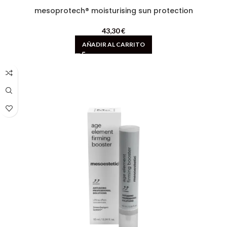
mesoprotech® moisturising sun protection
43,30
€
AÑADIR AL CARRITO