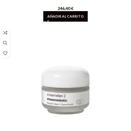
246,40
€
AÑADIR AL CARRITO