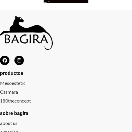
productos
Mesoestetic
Casmara
180theconcept
sobre bagira
about us
our salon