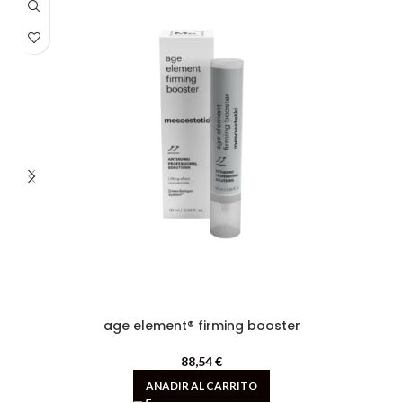
age element® firming booster
88,54
€
AÑADIR AL CARRITO