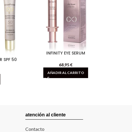
INFINITY EYE SERUM
MAR
 SPF 50
68,95
€
AÑADIR AL CARRITO
atención al cliente
Contacto