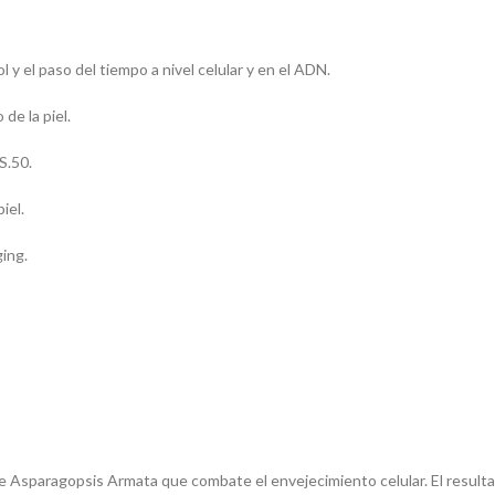
l y el paso del tiempo a nivel celular y en el ADN.
de la piel.
S.50.
iel.
ging.
vaje Asparagopsis Armata que combate el envejecimiento celular. El resul