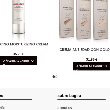
CING MOISTURIZING CREAM
CREMA ANTIEDAD CON COLOR
36,95
€
31,95
€
AÑADIR AL CARRITO
AÑADIR AL CARRITO
os
sobre bagira
tic
about us