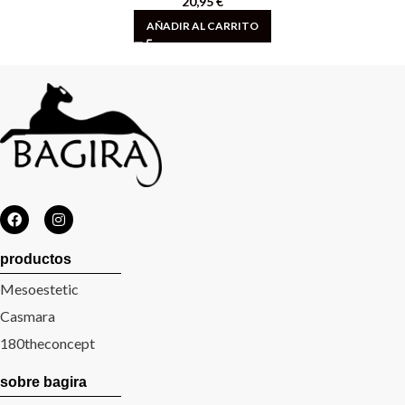
20,95
€
AÑADIR AL CARRITO
productos
Mesoestetic
Casmara
180theconcept
sobre bagira