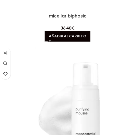
micellar biphasic
36,40
€
AÑADIR AL CARRITO